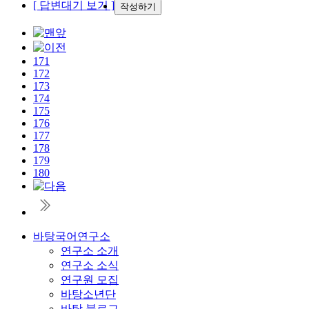
[ 답변대기 보기 ]
작성하기
171
172
173
174
175
176
177
178
179
180
바탕국어연구소
연구소 소개
연구소 소식
연구원 모집
바탕소년단
바탕 블로그