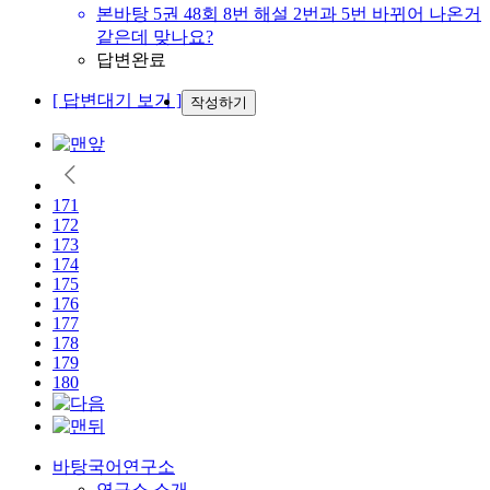
본바탕 5권 48회 8번 해설 2번과 5번 바뀌어 나온거
같은데 맞나요?
답변완료
[ 답변대기 보기 ]
작성하기
171
172
173
174
175
176
177
178
179
180
바탕국어연구소
연구소 소개