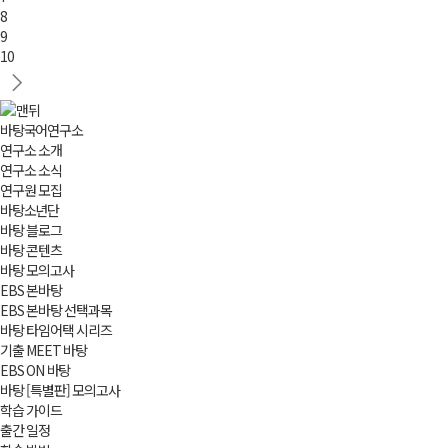
8
9
10
바탕국어연구소
연구소 소개
연구소 소식
연구원 모집
바탕소년단
바탕 블로그
바탕 콘텐츠
바탕 모의고사
EBS 본바탕
EBS 본바탕 선택과목
바탕 타임어택 시리즈
기출 MEET 바탕
EBS ON 바탕
바탕 [특별판] 모의고사
학습 가이드
출간 일정