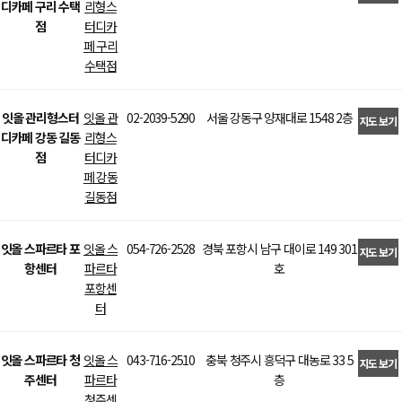
디카페 구리 수택
리형스
>
점
터디카
페 구리
수택점
잇올 관리형스터
잇올 관
02-2039-5290
서울 강동구 양재대로 1548 2층
지도 보기
디카페 강동 길동
리형스
>
점
터디카
페 강동
길동점
잇올 스파르타 포
잇올 스
054-726-2528
경북 포항시 남구 대이로 149 301
지도 보기
항센터
파르타
호
>
포항센
터
잇올 스파르타 청
잇올 스
043-716-2510
충북 청주시 흥덕구 대농로 33 5
지도 보기
주센터
파르타
층
>
청주센