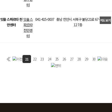
터
잇올 스파르타 천
잇올 스
041-415-0037
충남 천안시 서북구 불당21로 67-
지도 보기
안센터
파르타
12 7층
>
천안센
터
21
22
23
24
25
26
27
28
29
30