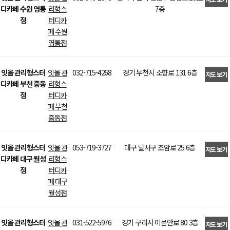
디카페 수원 영통
리형스
7층
>
점
터디카
페 수원
영통점
잇올 관리형스터
잇올 관
032-715-4268
경기 부천시 소향로 131 6층
지도 보기
디카페 부천 중동
리형스
>
점
터디카
페 부천
중동점
잇올 관리형스터
잇올 관
053-719-3727
대구 달서구 조암로 25 6층
지도 보기
디카페 대구 월성
리형스
>
점
터디카
페 대구
월성점
잇올 관리형스터
잇올 관
031-522-5976
경기 구리시 이문안로 80 3층
지도 보기