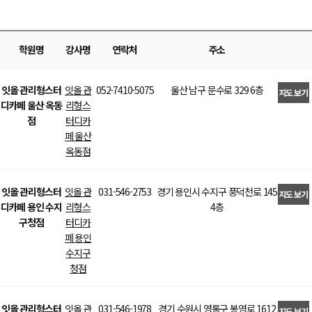
학원명
강사명
연락처
주소
잇올 관리형스터
잇올 관
052-7410-5075
울산 남구 문수로 329 6층
지도 보기
디카페 울산 옥동
리형스
>
점
터디카
페 울산
옥동점
잇올 관리형스터
잇올 관
031-546-2753
경기 용인시 수지구 풍덕천로 145
지도 보기
디카페 용인 수지
리형스
4층
>
구청점
터디카
페 용인
수지구
청점
잇올 관리형스터
잇올 관
031-546-1978
경기 수원시 영통구 봉영로 1612
지도 보기