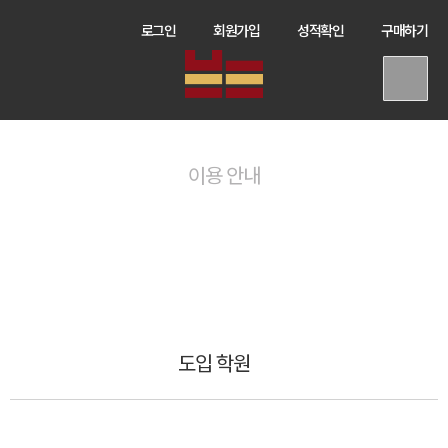
로그인
회원가입
성적확인
구매하기
이용 안내
도입 학원
바탕국어연구소는 수험생을 위한 학습 콘텐츠를 만듭니다.
도입 학원