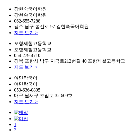
강현숙국어학원
강현숙국어학원
062-655-7288
광주 남구 봉선로 97 강현숙국어학원
지도 보기
>
포항제철고등학교
포항제철고등학교
054-279-4710
경북 포항시 남구 지곡로212번길 40 포항제철고등학교
지도 보기
>
여민락국어
여민락국어
053-636-0805
대구 달서구 조암로 32 609호
지도 보기
>
1
2