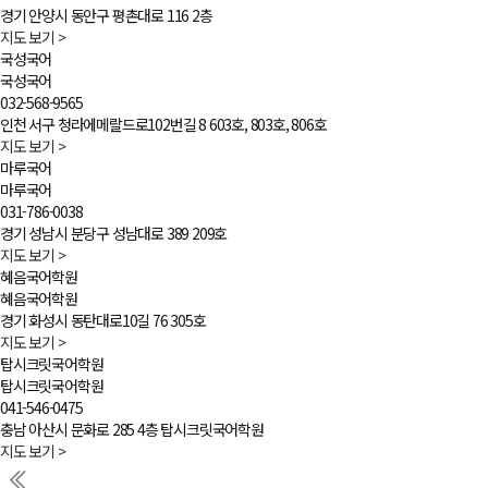
경기 안양시 동안구 평촌대로 116 2층
지도 보기
>
국성국어
국성국어
032-568-9565
인천 서구 청라에메랄드로102번길 8 603호, 803호, 806호
지도 보기
>
마루국어
마루국어
031-786-0038
경기 성남시 분당구 성남대로 389 209호
지도 보기
>
혜음국어학원
혜음국어학원
경기 화성시 동탄대로10길 76 305호
지도 보기
>
탑시크릿국어학원
탑시크릿국어학원
041-546-0475
충남 아산시 문화로 285 4층 탑시크릿국어학원
지도 보기
>