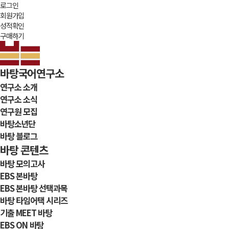
로그인
회원가입
성적확인
구매하기
바탕국어연구소
연구소 소개
연구소 소식
연구원 모집
바탕소년단
바탕 블로그
바탕 콘텐츠
바탕 모의고사
EBS 본바탕
EBS 본바탕 선택과목
바탕 타임어택 시리즈
기출 MEET 바탕
EBS ON 바탕