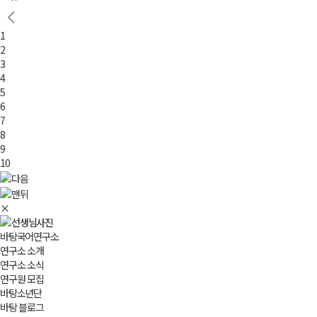
1
2
3
4
5
6
7
8
9
10
×
바탕국어연구소
연구소 소개
연구소 소식
연구원 모집
바탕소년단
바탕 블로그