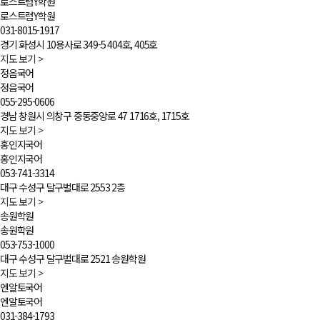
로스트럼Y학원
로스트럼Y학원
031-8015-1917
경기 화성시 10용사로 349-5 404호, 405호
지도 보기
>
정음국어
정음국어
055-295-0606
경남 창원시 의창구 중동중앙로 47 1716호, 1715호
지도 보기
>
홍인지국어
홍인지국어
053-741-3314
대구 수성구 달구벌대로 2553 2층
지도 보기
>
송원학원
송원학원
053-753-1000
대구 수성구 달구벌대로 2521 송원학원
지도 보기
>
엔알토국어
엔알토국어
031-384-1793