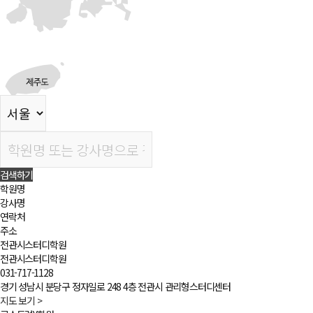
검색하기
학원명
강사명
연락처
주소
전관시스터디학원
전관시스터디학원
031-717-1128
경기 성남시 분당구 정자일로 248 4층 전관시 관리형스터디센터
지도 보기
>