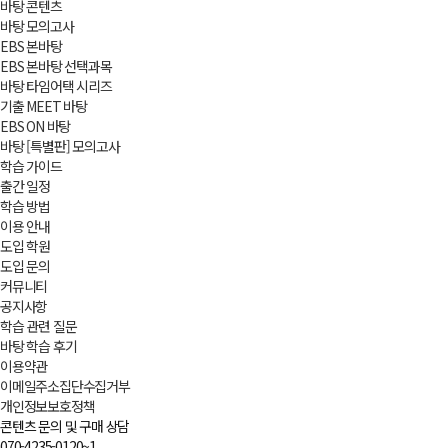
바탕 콘텐츠
바탕 모의고사
EBS 본바탕
EBS 본바탕 선택과목
바탕 타임어택 시리즈
기출 MEET 바탕
EBS ON 바탕
바탕 [특별판] 모의고사
학습 가이드
출간 일정
학습 방법
이용 안내
도입 학원
도입 문의
커뮤니티
공지사항
학습 관련 질문
바탕 학습 후기
이용약관
이메일주소집단수집거부
개인정보보호정책
콘텐츠 문의 및 구매 상담
070-4235-0120~1